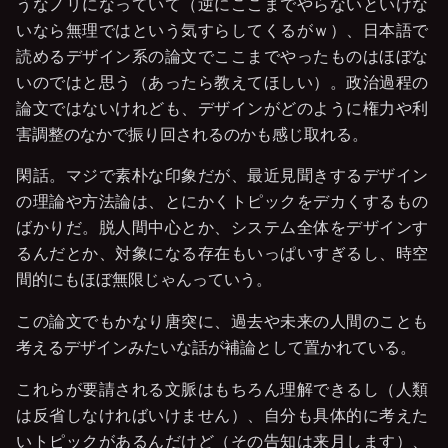
うなノリになっていて（逆にここまでやらないといけな
いなら無理ではという気すらしてくるがｗ）、日本語で
読めるデザイン系の論文でここまでやったものはほぼな
いのではと思う（あったら教えてほしい）。政治過程の
論文ではないけれども、デザインがどのように権力や利
害調整のなかで振り回されるのかも感じ取れる。
閑話。マジで素朴な印象だが、最近見聞きするデザイン
の理論や方法論は、とにかくトピックをデカくするもの
ばかりだ。脱人間中心とか、システム全体をデザインす
るんだとか、対象になる存在もいっぱいすぎるし、時空
間的にもほぼ無限じゃんっていう。
この論文でもかなり唐突に、過去や未来の人間のことも
考えるデザインみたいな話が補論として置かれている。
これらが要請される文脈はもちろん理解できるし（人類
は反省しなければいけません）、自分も具体的に考えた
いトピックがあるんだけど（その告知は来月します）、