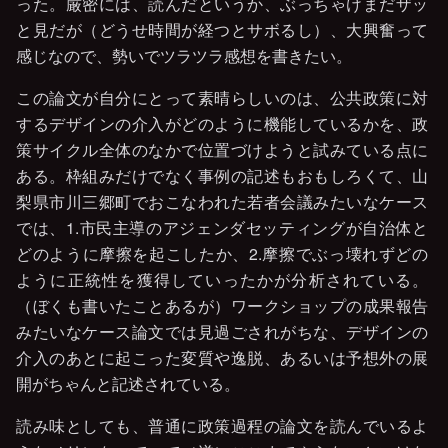
った。厳密には、読んだというか、ぶっちゃけまだザッ
と見だが（どうせ時間が経つとサボるし）、大興奮って
感じなので、勢いでツラツラ感想を書きたい。
この論文が自分にとって素晴らしいのは、公共政策に対
するデザインの介入がどのように機能しているかを、政
策サイクル全体のなかで位置づけようと試みている点に
ある。枠組みだけでなく事例の記述もおもしろくて、山
梨県市川三郷町でおこなわれた若者会議みたいなケース
では、1.市民主導のアジェンダセッティングが自治体と
どのように摩擦を起こしたか、2.摩擦でぶっ壊れずどの
ように正統性を獲得していったかが分析されている。
（ぼくも書いたことあるが）ワークショップの成果報告
みたいなケース論文では見過ごされがちな、デザインの
介入のあとに起こった変質や逸脱、あるいは予想外の展
開がちゃんと記述されている。
読み味としても、普通に政策過程の論文を読んでいるよ