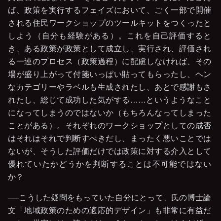
ば、政策を実行するフェイズにおいて、ごく一部で開催
される住民ワークショップのツールキットをつくったと
しよう（自分も経験がある）。これを自己評価すると
き、ある政策が政策として成立し、実行され、評価され
る一連のプロセス（政策過程）に配慮しなければ、その
場が盛り上がって付箋いっぱい貼ってもらったし、ヘン
なカテゴリーやラベルも生成されたし、あとで感謝もさ
れたし、総じて成功した気がする……というようなこと
になってしまうのではないか（もちろんなってしまった
ことがある）。それぞれのワークショップとしての成否
はそれはそれで判断すべきだし、まったく悪いことでは
ないが、そうした評価だけでは政策に対する介入として
優れていたかどうかを判断することは不可能ではない
か？
──こうした疑問をもっていた自分にとって、氏の博士論
文「地域政策のための適応的デザイン」も非常に有益だ